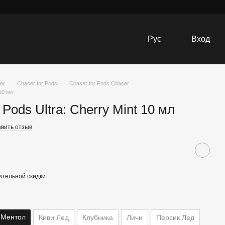
Рус
Вход
er
Chaser for Pods
Chaser for Pods Chaser
10 мл
Pods Ultra: Cherry Mint 10 мл
вить отзыв
тельной скидки
 Ментол
Киви Лед
Клубника
Личи
Персик Лед