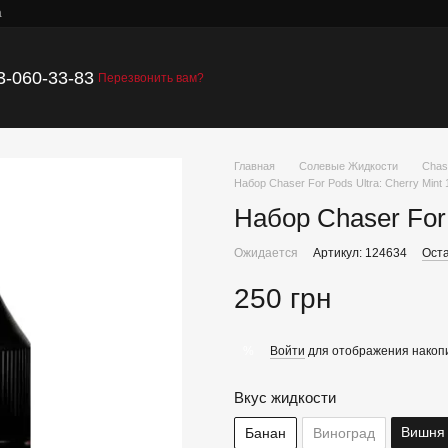
а
3-060-33-83
Перезвонить вам?
Главная
Солевые Жидкости
Chas
Набор Chaser For Pods Ultra: Cherry Mint 
Набор Chaser For 
Ожидается
Артикул: 124634
Оста
250 грн
Войти
для отображения накопи
%
Вкус жидкости
Вишня
Банан
Виноград