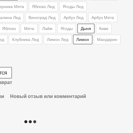
ерника Мята
Яблоко Лед
Ягоды Лед
малина Лед
Виноград Лед
Арбуз Лед
Арбуз Мята
Яблоко
Мята
Лайм
Ягоды
Дыня
Киви
ед
Клубника Лед
Лимон Лед
Лимон
Мандарин
тся
зврат
ки
Новый отзыв или комментарий