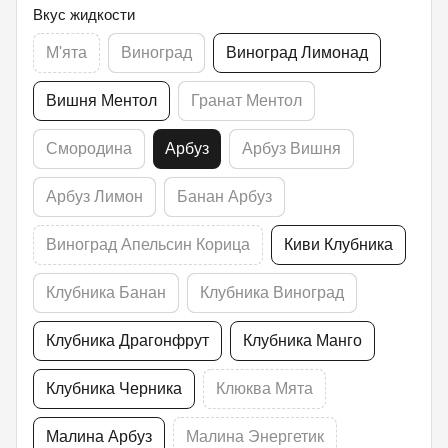
Вкус жидкости
М'ята
Виноград
Виноград Лимонад
Вишня Ментол
Гранат Ментол
Смородина
Арбуз
Арбуз Вишня
Арбуз Лимон
Банан Арбуз
Виноград Апельсин Корица
Киви Клубника
Клубника Банан
Клубника Виноград
Клубника Драгонфрут
Клубника Манго
Клубника Черника
Клюква Мята
Малина Арбуз
Малина Энергетик