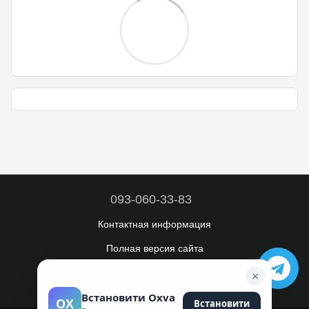
093-060-33-83
Контактная информация
Полная версия сайта
© 2026
×
Укр
Рус
Встановити Oxva
OX
Встановити