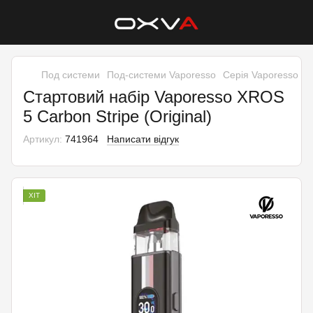
Под системи
Под-системи Vaporesso
Серія Vaporesso X
Стартовий набір Vaporesso XROS
5 Carbon Stripe (Original)
Артикул:
741964
Написати відгук
ХІТ