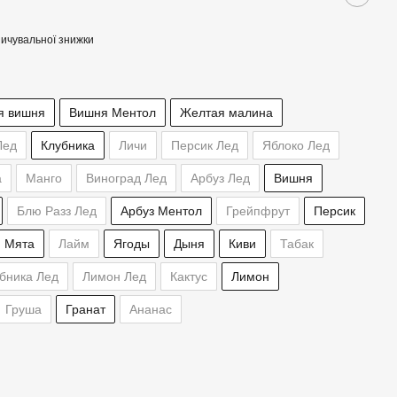
ичувальної знижки
я вишня
Вишня Ментол
Желтая малина
Лед
Клубника
Личи
Персик Лед
Яблоко Лед
а
Манго
Виноград Лед
Арбуз Лед
Вишня
Блю Разз Лед
Арбуз Ментол
Грейпфрут
Персик
Мята
Лайм
Ягоды
Дыня
Киви
Табак
бника Лед
Лимон Лед
Кактус
Лимон
Груша
Гранат
Ананас