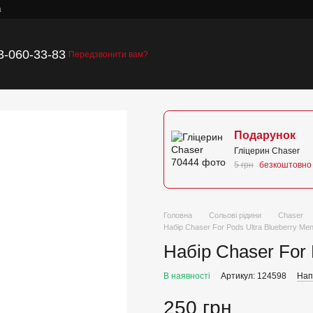
а
3-060-33-83
Передзвонити вам?
Подарунок
Гліцерин Chaser
5 грн
безкоштовно
Головна
Сольові рідини
Chaser
Набір Chaser For Pods Ultra Blueberry Men
Набір Chaser For 
В наявності
Артикул: 124598
Нап
250 грн