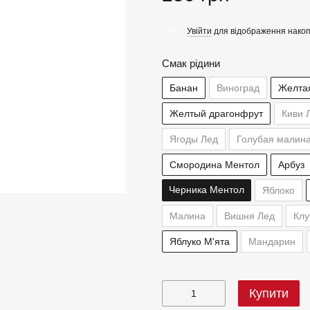
Увійти
для відображення накоп
%
Смак рідини
Банан
Виноград
Желта
Желтый драгонфрут
Киви 
Ягоды Лед
Голубая малин
Смородина Ментол
Арбуз
Черника Ментол
Яблоко
Малина
Вишня Лед
Клу
Яблуко М'ята
Мандарин
Купити