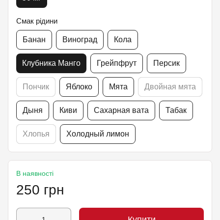
Смак рідини
Банан
Виноград
Кола
Клубника Манго
Грейпфрут
Персик
Пончик
Яблоко
Мята
Двойная мята
Дыня
Киви
Сахарная вата
Табак
Хлопья
Холодный лимон
В наявності
250 грн
Купити