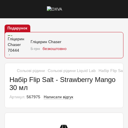
Подарунок
Гліцерин Chaser
5 грн
безкоштовно
Сольові рідини
Сольові рідини Liquid Lab
Набір Flip Salt
Набір Flip Salt - Strawberry Mango
30 мл
Артикул:
567975
Написати відгук