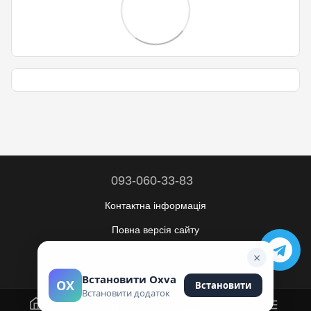
093-060-33-83
Контактна інформація
Повна версія сайту
© 2026
×
Укр
Рус
Встановити Oxva
OX
Встановити
Встановити додаток