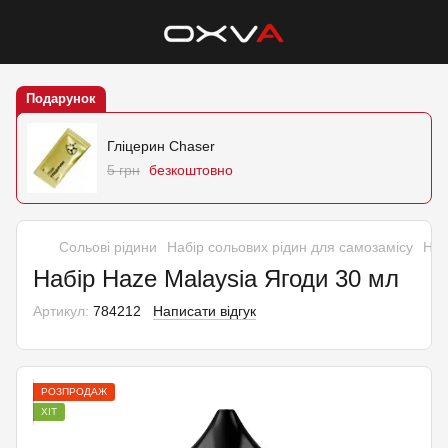
Подарунок
Гліцерин Chaser
5 грн
безкоштовно
Сольові рідини
Набір сольових рідин для самозамісу
Наб
Набір Haze Malaysia Ягоди 30 мл
Артикул:
784212
Написати відгук
РОЗПРОДАЖ
ХІТ