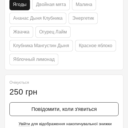
Ягоды
Двойная мята
Малина
Ананас Дыня Клубника
Энергетик
Жвачка
Огурец Лайм
Клубника Мангустин Дыня
Красное яблоко
Яблочный лимонад
Очікується
250 грн
Повідомити, коли з'явиться
Увійти
для відображення накопичувальної знижки
%