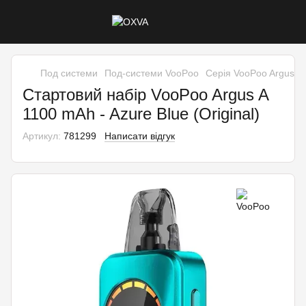
Под системи
Под-системи VooPoo
Серія VooPoo Argus
Стартовий набір VooPoo Argus A
1100 mAh - Azure Blue (Original)
Артикул:
781299
Написати відгук