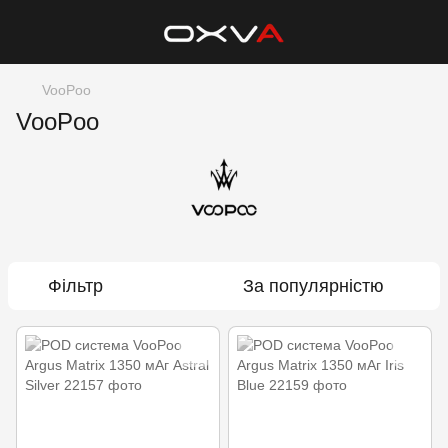
VooPoo
VooPoo
Фільтр
За популярністю