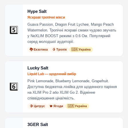
Hype Salt
Яскраві тропічні мікси
Guava Passion, Dragon Fruit Lychee, Mango Peach
5️⃣
Watermelon. Тропічні яскраві смаки чудово звучать
у NeXLIM BOOST режимі з 0.6 Ом. Популярний
серед молодшої аудиторії.
🐉 Екзотика
🥭 Тропік
🇺🇦 Україна
Lucky Salt
Liquid Lab — щоденний вибір
Pink Lemonade, Blueberry Lemonade, Grapefruit.
6️⃣
Доступна бюджетна лінійка для щоденного паріння
на XLIM Pro 2 або XLIM Go 2. Відмінне
співвідношення ціна/якість.
🍋 Цитрус
🫐 Ягоди
🇺🇦 Україна
3GER Salt