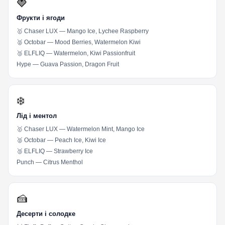
🍓
Фрукти і ягоди
🥇 Chaser LUX — Mango Ice, Lychee Raspberry
🥈 Octobar — Mood Berries, Watermelon Kiwi
🥉 ELFLIQ — Watermelon, Kiwi Passionfruit
Hype — Guava Passion, Dragon Fruit
❄️
Лід і ментол
🥇 Chaser LUX — Watermelon Mint, Mango Ice
🥈 Octobar — Peach Ice, Kiwi Ice
🥉 ELFLIQ — Strawberry Ice
Punch — Citrus Menthol
🍰
Десерти і солодке