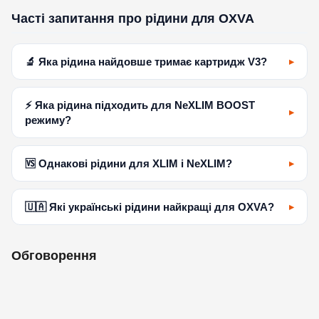
Часті запитання про рідини для OXVA
🔬 Яка рідина найдовше тримає картридж V3?
⚡ Яка рідина підходить для NeXLIM BOOST
режиму?
🆚 Однакові рідини для XLIM і NeXLIM?
🇺🇦 Які українські рідини найкращі для OXVA?
Обговорення