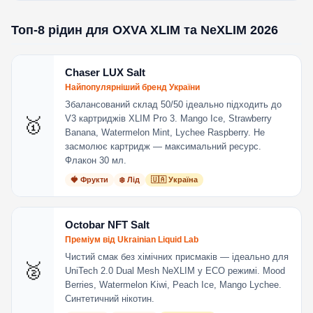
Топ-8 рідин для OXVA XLIM та NeXLIM 2026
Chaser LUX Salt
Найпопулярніший бренд України
Збалансований склад 50/50 ідеально підходить до
V3 картриджів XLIM Pro 3. Mango Ice, Strawberry
🥇
Banana, Watermelon Mint, Lychee Raspberry. Не
засмолює картридж — максимальний ресурс.
Флакон 30 мл.
🍓 Фрукти
❄️ Лід
🇺🇦 Україна
Octobar NFT Salt
Преміум від Ukrainian Liquid Lab
Чистий смак без хімічних присмаків — ідеально для
🥈
UniTech 2.0 Dual Mesh NeXLIM у ECO режимі. Mood
Berries, Watermelon Kiwi, Peach Ice, Mango Lychee.
Синтетичний нікотин.