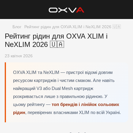
Блог
Рейтинг рідин для OXVA XLIM і NeXLIM 2026 🇺🇦
Рейтинг рідин для OXVA XLIM і
NeXLIM 2026 🇺🇦
23 квітня 2026
OXVA XLIM та NeXLIM — пристрої відомі довгим
ресурсом картриджів і чистим смаком. Але навіть
найкращий V3 або Dual Mesh картридж
розкривається лише з правильною рідиною. У
цьому рейтингу —
топ брендів і лінійок сольових
рідин
, перевірених власниками XLIM по всій Україні.