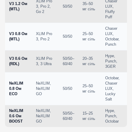
XLIM Pro
Chaser
V3 1.2 Ом
35–50
3, Pro 2,
50/50
LUX,
(MTL)
мг сіль
Go 2
Fluffy
Puff
Chaser
V3 0.8 Ом
XLIM Pro
25–50
LUX,
50/50
(MTL)
3, Pro 2
мг сіль
Octobar,
Punch
Hype,
V3 0.6 Ом
XLIM Pro
50/50–
20–35
Punch,
(RDL)
3, 3 Ultra
60/40
мг сіль
3GER
Octobar,
NeXLIM
NeXLIM,
Chaser
25–50
0.8 Ом
NeXLIM
50/50
LUX,
мг сіль
ECO
GO
Lucky
Salt
NeXLIM
NeXLIM,
Hype,
50/50–
15–25
0.6 Ом
NeXLIM
Punch,
60/40
мг сіль
BOOST
GO
Octobar