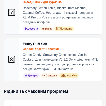
Складні мікси для гурманів
Rosemary Lemon Tonic, Blackcurrant Menthol,
7️⃣
Caramel Coffee. Нестандартні смакові поєднання —
XLIM Pro 3 з Pulse System розкриває всі нюанси
складних профілів.
☕ Десерти
🫐 Мікси
🇺🇦 Україна
Fluffy Puff Salt
Солодкі десертні профілі
Cotton Candy, Strawberry Cheesecake, Vanilla
8️⃣
Custard. Для картриджів V3 1.2 Ом у щільному MTL
режимі. Зверни увагу: солодкі рідини скорочують
ресурс картриджа — міняй частіше.
🍰 Десерти
🍬 Солодке
🇺🇦 Україна
Рідини за смаковим профілем