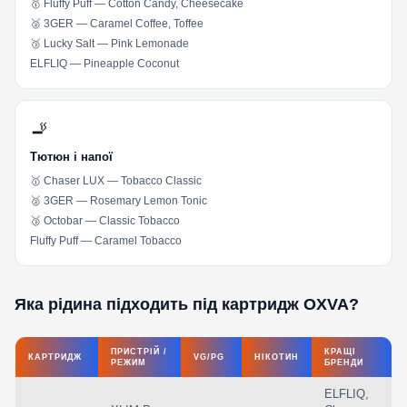
🥇 Fluffy Puff — Cotton Candy, Cheesecake
🥈 3GER — Caramel Coffee, Toffee
🥉 Lucky Salt — Pink Lemonade
ELFLIQ — Pineapple Coconut
🚬
Тютюн і напої
🥇 Chaser LUX — Tobacco Classic
🥈 3GER — Rosemary Lemon Tonic
🥉 Octobar — Classic Tobacco
Fluffy Puff — Caramel Tobacco
Яка рідина підходить під картридж OXVA?
ПРИСТРІЙ /
КРАЩІ
КАРТРИДЖ
VG/PG
НІКОТИН
РЕЖИМ
БРЕНДИ
ELFLIQ,