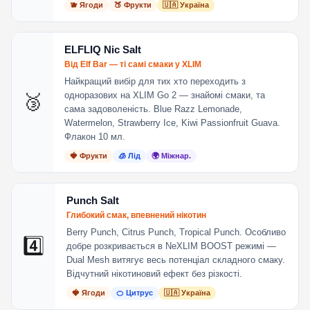
🫐 Ягоди
🍑 Фрукти
🇺🇦 Україна
ELFLIQ Nic Salt
Від Elf Bar — ті самі смаки у XLIM
Найкращий вибір для тих хто переходить з
одноразових на XLIM Go 2 — знайомі смаки, та
🥉
сама задоволеність. Blue Razz Lemonade,
Watermelon, Strawberry Ice, Kiwi Passionfruit Guava.
Флакон 10 мл.
🍓 Фрукти
🧊 Лід
🌍 Міжнар.
Punch Salt
Глибокий смак, впевнений нікотин
Berry Punch, Citrus Punch, Tropical Punch. Особливо
4️⃣
добре розкривається в NeXLIM BOOST режимі —
Dual Mesh витягує весь потенціал складного смаку.
Відчутний нікотиновий ефект без різкості.
🍓 Ягоди
🍊 Цитрус
🇺🇦 Україна