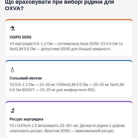
Що враховувати при виборі рідини для
OXVA?
⚗️
VG/PG 50/50
V3 картриджі 0.8–1.2 Ом — оптимальна база 50/50. V3 0.6 Ом та
NeXLIM 0.6 Ом — допустимо 60/40 для більшої хмарності.
💧
Сольовий нікотин
V3 0.8–1.2 Ом — 25–50 мг. V3/NeXLIM 0.6 Ом — 20–35 мг. NeXLIM
0.6 Ом BOOST — 15–25 мг для комфортного RDL.
🔬
Ресурс картриджа
V3 і UniTech 2.0 витримують 20–30+ мл. Десертні рідини з цукром
скорочують ресурс. Фруктові 50/50 — максимальний ресурс.