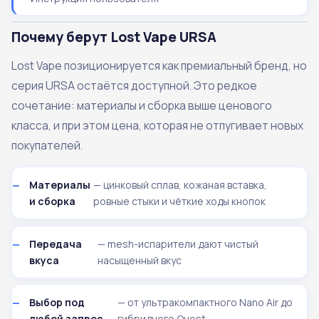
Почему берут Lost Vape URSA
Lost Vape позиционируется как премиальный бренд, но
серия URSA остаётся доступной. Это редкое
сочетание: материалы и сборка выше ценового
класса, и при этом цена, которая не отпугивает новых
покупателей.
Материалы
— цинковый сплав, кожаная вставка,
и сборка
ровные стыки и чёткие ходы кнопок
Передача
— mesh-испарители дают чистый
вкуса
насыщенный вкус
Выбор под
— от ультракомпактного Nano Air до
любой запрос
гибридного Quest