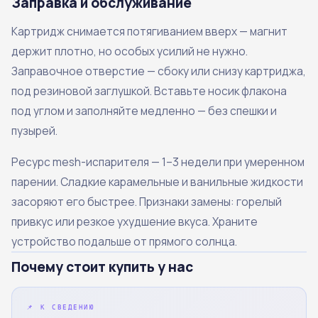
Заправка и обслуживание
Картридж снимается потягиванием вверх — магнит
держит плотно, но особых усилий не нужно.
Заправочное отверстие — сбоку или снизу картриджа,
под резиновой заглушкой. Вставьте носик флакона
под углом и заполняйте медленно — без спешки и
пузырей.
Ресурс mesh-испарителя — 1–3 недели при умеренном
парении. Сладкие карамельные и ванильные жидкости
засоряют его быстрее. Признаки замены: горелый
привкус или резкое ухудшение вкуса. Храните
устройство подальше от прямого солнца.
Почему стоит купить у нас