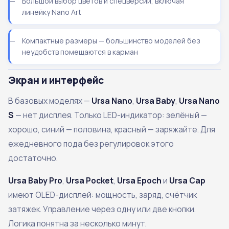
Большой выбор цветов и спецверсий, включая
линейку Nano Art
Компактные размеры — большинство моделей без
неудобств помещаются в карман
Экран и интерфейс
В базовых моделях —
Ursa Nano
,
Ursa Baby
,
Ursa Nano
S
— нет дисплея. Только LED-индикатор: зелёный —
хорошо, синий — половина, красный — заряжайте. Для
ежедневного пода без регулировок этого
достаточно.
Ursa Baby Pro
,
Ursa Pocket
,
Ursa Epoch
и
Ursa Cap
имеют OLED-дисплей: мощность, заряд, счётчик
затяжек. Управление через одну или две кнопки.
Логика понятна за несколько минут.