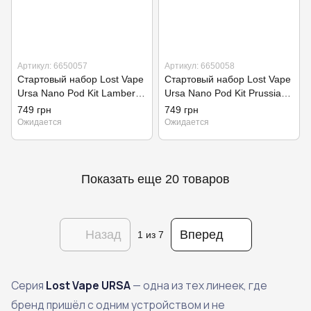
Артикул: 6650057
Артикул: 6650058
Стартовый набор Lost Vape
Стартовый набор Lost Vape
Ursa Nano Pod Kit Lambert
Ursa Nano Pod Kit Prussian
Silver (Original)
Blue (Original)
749 грн
749 грн
Ожидается
Ожидается
Показать еще 20 товаров
Назад
Вперед
1
из 7
Серия
Lost Vape URSA
— одна из тех линеек, где
бренд пришёл с одним устройством и не