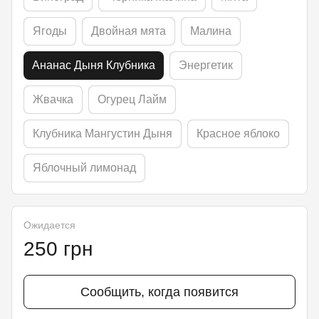
Ягоды
Двойная мята
Малина
Ананас Дыня Клубника
Энергетик
Жвачка
Огурец Лайм
Клубника Мангустин Дыня
Красное яблоко
Яблочный лимонад
Ожидается
250 грн
Сообщить, когда появится