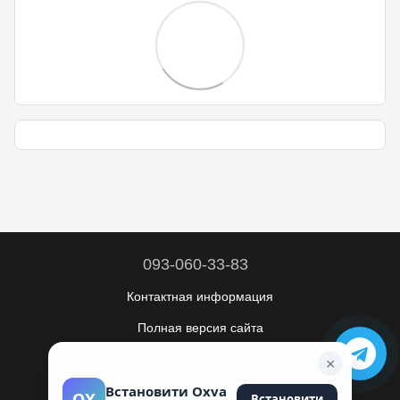
093-060-33-83
Контактная информация
Полная версия сайта
© 2026
×
Укр
Рус
Встановити Oxva
OX
Встановити