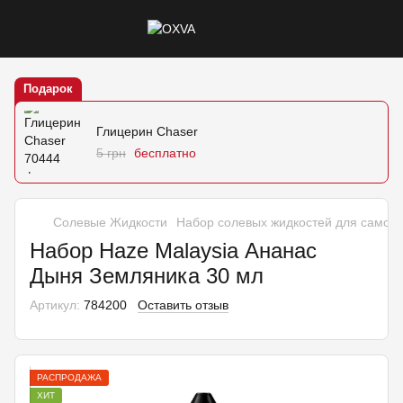
Подарок
Глицерин Chaser
5 грн
бесплатно
Солевые Жидкости
Набор солевых жидкостей для самоз
Набор Haze Malaysia Ананас
Дыня Земляника 30 мл
Артикул:
784200
Оставить отзыв
РАСПРОДАЖА
ХИТ